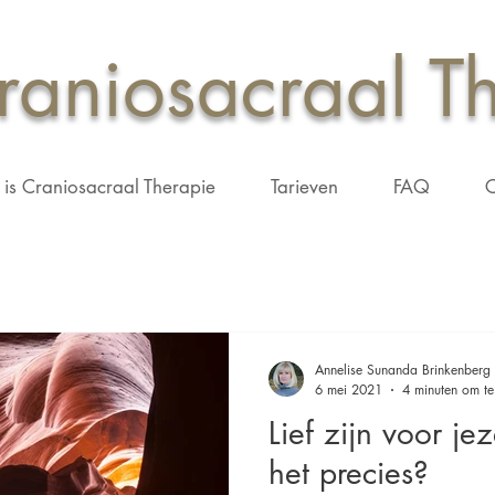
aniosacraal T
is Craniosacraal Therapie
Tarieven
FAQ
C
Annelise Sunanda Brinkenberg
6 mei 2021
4 minuten om te
Lief zijn voor je
het precies?