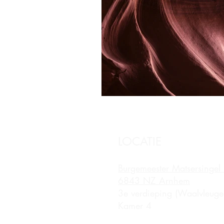
LOCATIE
Burgemeester Matsersingel
6843 NZ Arnhem
3e verdieping (Waalvleugel
Kamer 4