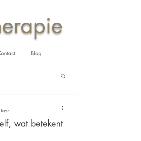
herapie
ontact
Blog
 lezen
zelf, wat betekent