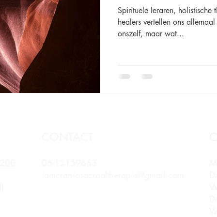
Spirituele leraren, holistisch
healers vertellen ons allemaal
onszelf, maar wat...
CONTACT
O
 200
06-12159663
M
iamcraniosacraaltherapie@gmail.com
D
)
W
D
V