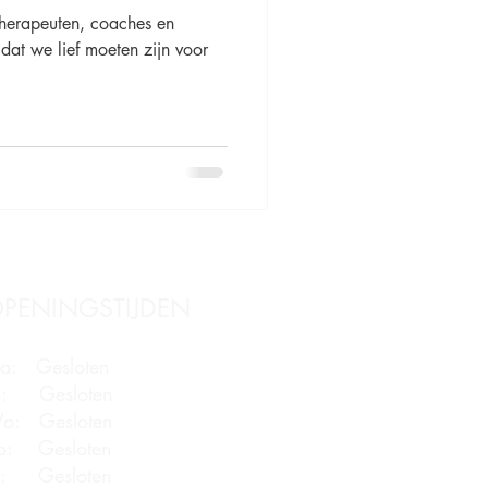
e therapeuten, coaches en
 dat we lief moeten zijn voor
PENINGSTIJDEN
a: Gesloten
i: Gesloten
o: Gesloten
o: Gesloten
r: Gesloten